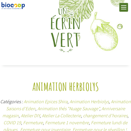
ANIMATION HERBIOLYS
Catégories :
Animation Epices Shira
,
Animation Herbiolys
,
Animation
Saisons d'Eden
,
Animation thés "Nuage Sauvage"
,
Anniversaire
magasin
,
Atelier DIY
,
Atelier La Collecterie
,
changement d'horaires
,
COVID 19
,
Fermeture
,
Fermeture 1 novembre
,
Fermeture lundi de
pâques
,
Fermeture pour inventaire
,
Fermeture pour le réveillon !
,