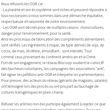
Nous refusons les OGM car :
- La planète et son écosystème sont riches et peuvent répondre à
tous nos besoins si nous sommes dans une démarche équitable,
respectueuse et raisonnée de notre environnement.
- Les OGM sont décriés pour de multiples raisons : monocultures,
danger pour l'environnement, pour la santé...
Ainsi les processus de fabrication des compléments alimentaires
sont vérifiés. Les ingrédients à risque, de type dérivés de soja, de
colza, de maïs, lécithine, émulsifiant... sont interdits. Tout
comme ceux provenant du continent américain et la Chine.
Fort de son engagement, le réseau Biocoop soutient le collectif
des faucheurs volontaires, les campagnes des associations "anti",
fait signer les pétitions anti-OGM et interpelle les parlementaires.
Pour preuve, des acteurs du réseau (gérants de magasins, salariés)
ont témoigné lors des procès ou ont pris part au fauchage de
cultures transgéniques en plein champ.
Refuser les arômes non-bio participe également à rejeter ce que
nous impose les grandes industries agroalimentaires. Pour une