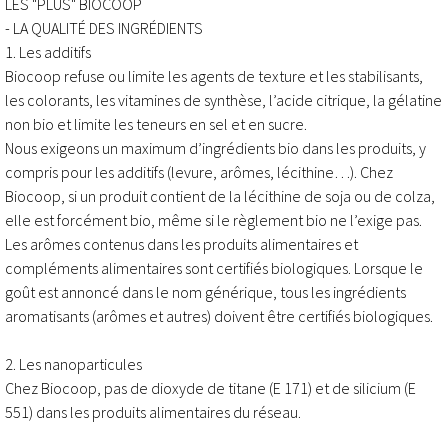
LES "PLUS" BIOCOOP
- LA QUALITÉ DES INGRÉDIENTS
1. Les additifs
Biocoop refuse ou limite les agents de texture et les stabilisants,
les colorants, les vitamines de synthèse, l’acide citrique, la gélatine
non bio et limite les teneurs en sel et en sucre.
Nous exigeons un maximum d’ingrédients bio dans les produits, y
compris pour les additifs (levure, arômes, lécithine…). Chez
Biocoop, si un produit contient de la lécithine de soja ou de colza,
elle est forcément bio, même si le règlement bio ne l’exige pas.
Les arômes contenus dans les produits alimentaires et
compléments alimentaires sont certifiés biologiques. Lorsque le
goût est annoncé dans le nom générique, tous les ingrédients
aromatisants (arômes et autres) doivent être certifiés biologiques.
2. Les nanoparticules
Chez Biocoop, pas de dioxyde de titane (E 171) et de silicium (E
551) dans les produits alimentaires du réseau.