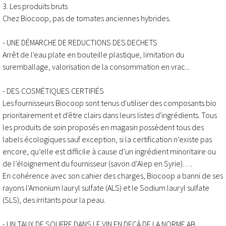
3. Les produits bruts
Chez Biocoop, pas de tomates anciennes hybrides.
- UNE DÉMARCHE DE REDUCTIONS DES DECHETS
Arrêt de l'eau plate en bouteille plastique, limitation du
suremballage, valorisation de la consommation en vrac...
- DES COSMÉTIQUES CERTIFIÉS
Les fournisseurs Biocoop sont tenus d'utiliser des composants bio
prioritairement et d'être clairs dans leurs listes d'ingrédients. Tous
les produits de soin proposés en magasin possèdent tous des
labels écologiques sauf exception, si la certification n’existe pas
encore, qu’elle est difficile à cause d’un ingrédient minoritaire ou
de l’éloignement du fournisseur (savon d’Alep en Syrie)….
En cohérence avec son cahier des charges, Biocoop a banni de ses
rayons l'Amonium lauryl sulfate (ALS) et le Sodium lauryl sulfate
(SLS), des irritants pour la peau.
- UN TAUX DE SOUFRE DANS LE VIN EN DEÇÀ DE LA NORME AB